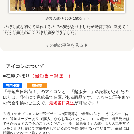
通常のぼり(600×1800mm)
のぼり旗を初めて製作するので不安がありましたが親切丁寧に教えてく
ださり満足のいくのぼり旗ができました。
その他の事例を見る ▶
アイコンについて
■在庫のぼり
（最短当日発送！）
「最短当日出荷！」のアイコンと、「超激安！」の記載がされたの
ぼりは、弊社にて完成品で在庫がある商品です。 こちらは正午まで
の代金引換のご注文で、
最短当日発送
が可能です！
※追加のオプションや一部デザインの変更等をご希望の方は、ご注文ページ内
の「追加オーダーあり で購入」からお進みください。（この場合、当日発送は
できかねますので予めご了承ください） ※「超激安！」のぼりは大人気デザイ
ンをシルク印刷にて大量生産しているので特価価格となっています。 品質には
問題ないのでご了承ください。