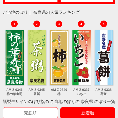
ご当地のぼり｜ 奈良県の人気ランキング
1
2
3
4
5
AM-Z-0346
AM-Z-0345
AM-Z-0340
AM-Z-0337
AM-Z-0338
柿の葉寿司
茶粥
柿
いちご
葛餅
既製デザインのぼり旗の ご当地のぼりの 奈良県 のぼり一覧
売筋順
新着順