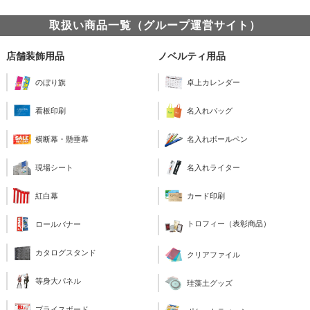
取扱い商品一覧（グループ運営サイト）
店舗装飾用品
ノベルティ用品
のぼり旗
卓上カレンダー
看板印刷
名入れバッグ
横断幕・懸垂幕
名入れボールペン
現場シート
名入れライター
紅白幕
カード印刷
トロフィー（表彰商品）
ロールバナー
カタログスタンド
クリアファイル
等身大パネル
珪藻土グッズ
プライスボード