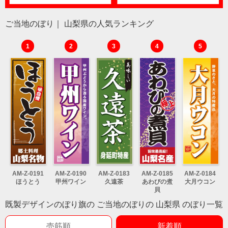
ご当地のぼり｜ 山梨県の人気ランキング
1
2
3
4
5
AM-Z-0191
AM-Z-0190
AM-Z-0183
AM-Z-0185
AM-Z-0184
ほうとう
甲州ワイン
久遠茶
あわびの煮
大月ウコン
貝
既製デザインのぼり旗の ご当地のぼりの 山梨県 のぼり一覧
売筋順
新着順