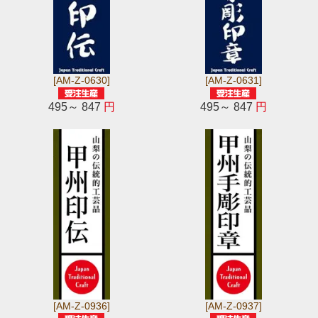
[AM-Z-0630]
[AM-Z-0631]
495～ 847
円
495～ 847
円
[AM-Z-0936]
[AM-Z-0937]