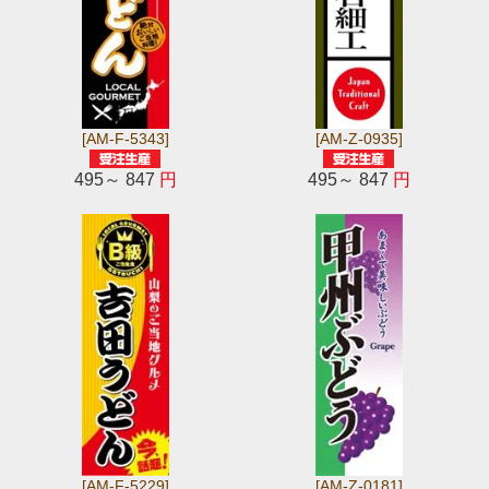
[AM-F-5343]
[AM-Z-0935]
495～ 847
円
495～ 847
円
[AM-F-5229]
[AM-Z-0181]