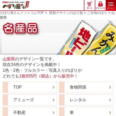
の
ぼ
のぼり屋さんドットコムTOP
>
既製デザインのぼり旗
>
ご当地のぼり
> 山
り
梨県
屋
さ
ん
ド
ッ
ト
コ
山梨県
のデザイン一覧です。
ム
現在24件のデザインを掲載中！
1色・2色・フルカラー・写真入りのぼりが
どれでも
1枚935円（税込）から販売中！
TOP
食物関係
アミューズ
レンタル
不動産
車