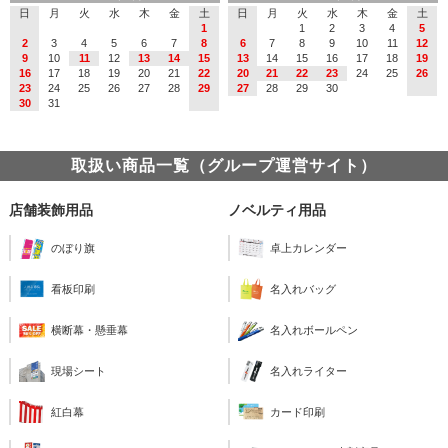
日
月
火
水
木
金
土
日
月
火
水
木
金
土
1
1
2
3
4
5
2
3
4
5
6
7
8
6
7
8
9
10
11
12
9
10
11
12
13
14
15
13
14
15
16
17
18
19
16
17
18
19
20
21
22
20
21
22
23
24
25
26
23
24
25
26
27
28
29
27
28
29
30
30
31
取扱い商品一覧（グループ運営サイト）
店舗装飾用品
ノベルティ用品
のぼり旗
卓上カレンダー
看板印刷
名入れバッグ
横断幕・懸垂幕
名入れボールペン
現場シート
名入れライター
紅白幕
カード印刷