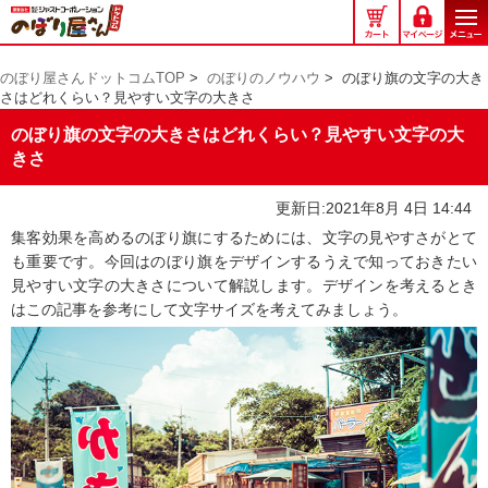
の
ぼ
り
のぼり屋さんドットコムTOP
>
のぼりのノウハウ
>
のぼり旗の文字の大き
屋
さはどれくらい？見やすい文字の大きさ
さ
ん
のぼり旗の文字の大きさはどれくらい？見やすい文字の大
ド
きさ
ッ
ト
更新日:2021年8月 4日 14:44
コ
集客効果を高めるのぼり旗にするためには、文字の見やすさがとて
ム
も重要です。今回はのぼり旗をデザインするうえで知っておきたい
見やすい文字の大きさについて解説します。デザインを考えるとき
はこの記事を参考にして文字サイズを考えてみましょう。