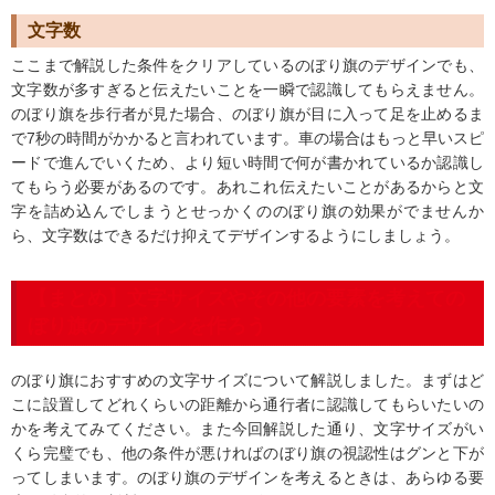
文字数
ここまで解説した条件をクリアしているのぼり旗のデザインでも、
文字数が多すぎると伝えたいことを一瞬で認識してもらえません。
のぼり旗を歩行者が見た場合、のぼり旗が目に入って足を止めるま
で7秒の時間がかかると言われています。車の場合はもっと早いスピ
ードで進んでいくため、より短い時間で何が書かれているか認識し
てもらう必要があるのです。あれこれ伝えたいことがあるからと文
字を詰め込んでしまうとせっかくののぼり旗の効果がでませんか
ら、文字数はできるだけ抑えてデザインするようにしましょう。
【まとめ】文字サイズやその他の要素を考えての
ぼり旗のデザインを作ろう
のぼり旗におすすめの文字サイズについて解説しました。まずはど
こに設置してどれくらいの距離から通行者に認識してもらいたいの
かを考えてみてください。また今回解説した通り、文字サイズがい
くら完璧でも、他の条件が悪ければのぼり旗の視認性はグンと下が
ってしまいます。のぼり旗のデザインを考えるときは、あらゆる要