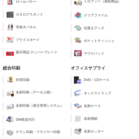
トロフィー（表彰商品）
ロールバナー
カタログスタンド
クリアファイル
等身大パネル
珪藻土グッズ
プライスボード
ポケットティッシュ
展示用品 ナンバープレート
マウスパッド
総合印刷
オフィスサプライ
封筒印刷
DVD・CDケース
名刺印刷（データ入稿）
ネックストラップ
名刺印刷（発注管理システム）
名刺ケース
名刺用紙
DM発送代行
名刺カッター
チラシ印刷・フライヤー印刷