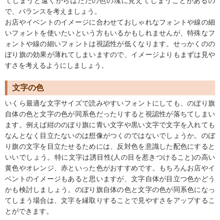
てしまうと遠くからはただの色の塊に見えてしまうことがあるの
で、バランスを考えましょう。
お店やイベントのイメージに合わせておしゃれなフォントや線の細
いフォントを使いたいという方もいるかもしれませんが、特殊なフ
ォントや線の細いフォントは視認性が低くなります。せっかくのの
ぼり旗の効果が薄れてしまいますので、イメージよりもまずは見や
すさを考えるようにしましょう。
文字の色
いくら最適な文字サイズで読みやすいフォントにしても、のぼり旗
自体の色と文字の色が同系色だったりすると視認性が落ちてしまい
ます。例えば紺ののぼり旗に青い文字や黒い文字で文字を入れても
なんとなく目立たないのは想像がつくのではないでしょうか。のぼ
り旗の文字を目立たせるためには、反対色を意識した配色にすると
いいでしょう。特に文字は誘目性(人の目を惹きつけること)の高い
黄色やオレンジ、赤といった色がおすすめです。もちろんお店やイ
ベントのイメージもあると思いますが、文字自体が目立つ色かどう
かも検討しましょう。のぼり旗自体の色と文字の色が同系色になっ
てしまう場合は、文字を縁取りすることで見やすさをアップするこ
とができます。