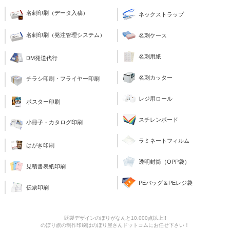
名刺印刷（データ入稿）
ネックストラップ
名刺印刷（発注管理システム）
名刺ケース
名刺用紙
DM発送代行
名刺カッター
チラシ印刷・フライヤー印刷
レジ用ロール
ポスター印刷
スチレンボード
小冊子・カタログ印刷
ラミネートフィルム
はがき印刷
透明封筒（OPP袋）
見積書表紙印刷
PEバッグ＆PEレジ袋
伝票印刷
既製デザインのぼりがなんと10,000点以上!!
のぼり旗の制作印刷はのぼり屋さんドットコムにお任せ下さい！