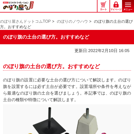
の
ぼ
り
のぼり屋さんドットコムTOP
>
のぼりのノウハウ
>
のぼり旗の土台の選び
屋
方。おすすめなど
さ
ん
のぼり旗の土台の選び方。おすすめなど
ド
ッ
更新日:2022年2月10日 16:05
ト
コ
のぼり旗の土台の選び方。おすすめなど
ム
のぼり旗の設置に必要な土台の選び方について解説します。のぼり
旗を設置するには必ず土台が必要です。設置場所や条件を考えなが
ら最適なのぼり旗の土台を選びましょう。本記事では、のぼり旗の
土台の種類や特徴について解説します。