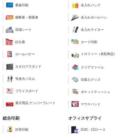
看板印刷
名入れバッグ
横断幕・懸垂幕
名入れボールペン
現場シート
名入れライター
紅白幕
カード印刷
トロフィー（表彰商品）
ロールバナー
カタログスタンド
クリアファイル
等身大パネル
珪藻土グッズ
プライスボード
ポケットティッシュ
展示用品 ナンバープレート
マウスパッド
総合印刷
オフィスサプライ
封筒印刷
DVD・CDケース