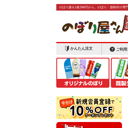
のぼり旗を1枚396円から。のぼり・旗制作の専
かんたん注文
ご利用