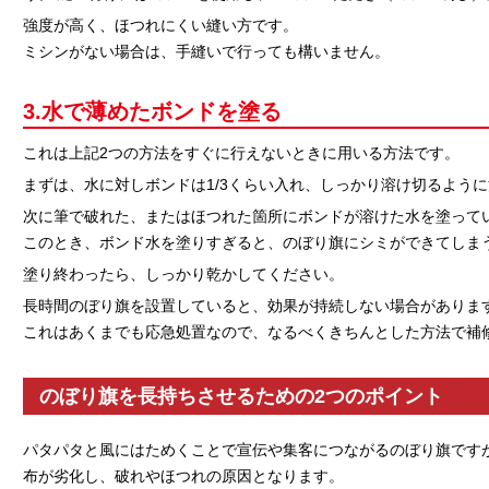
強度が高く、ほつれにくい縫い方です。
ミシンがない場合は、手縫いで行っても構いません。
3.水で薄めたボンドを塗る
これは上記2つの方法をすぐに行えないときに用いる方法です。
まずは、水に対しボンドは1/3くらい入れ、しっかり溶け切るよう
次に筆で破れた、またはほつれた箇所にボンドが溶けた水を塗って
このとき、ボンド水を塗りすぎると、のぼり旗にシミができてしま
塗り終わったら、しっかり乾かしてください。
長時間のぼり旗を設置していると、効果が持続しない場合がありま
これはあくまでも応急処置なので、なるべくきちんとした方法で補
のぼり旗を長持ちさせるための2つのポイント
パタパタと風にはためくことで宣伝や集客につながるのぼり旗です
布が劣化し、破れやほつれの原因となります。