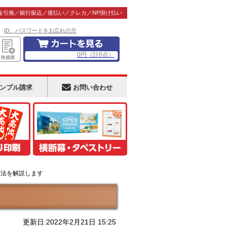
金引換／銀行振込／後払い／クレカ／NP掛け払い
！
ID、パスワードをお忘れの方
0
円
（計
0
点）
ンプル請求
お問い合わせ
方法を解説します
更新日:2022年2月21日 15:25