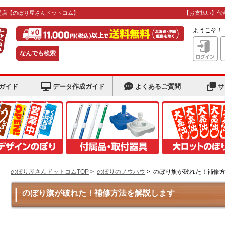
門店
【のぼり屋さんドットコム】
【お支払い】代
ようこそ
なんでも検索
ガイド
データ作成ガイド
よくあるご質問
サ
のぼり屋さんドットコムTOP
>
のぼりのノウハウ
>
のぼり旗が破れた！補修
のぼり旗が破れた！補修方法を解説します