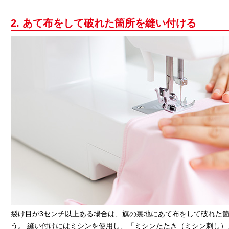
2. あて布をして破れた箇所を縫い付ける
裂け目が3センチ以上ある場合は、旗の裏地にあて布をして破れた
う。 縫い付けにはミシンを使用し、「ミシンたたき（ミシン刺し）