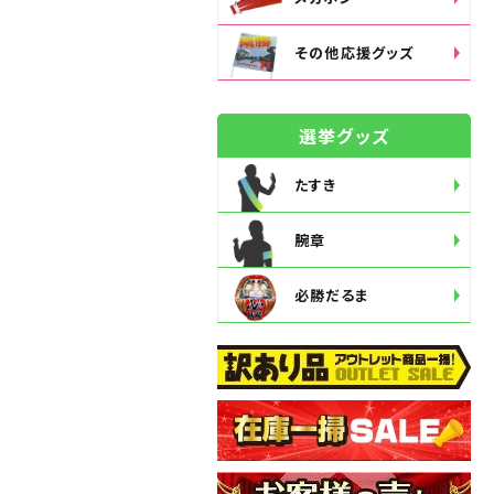
その他応援グッズ
選挙グッズ
たすき
腕章
必勝だるま