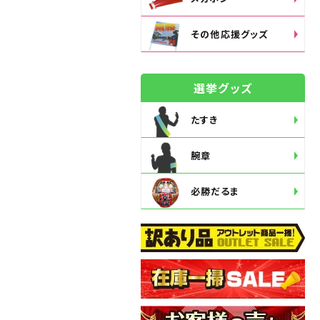
その他応援グッズ
選挙グッズ
たすき
腕章
必勝だるま