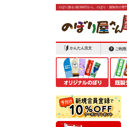
のぼり旗を1枚396円から。のぼり・旗制作の専
かんたん注文
ご利用