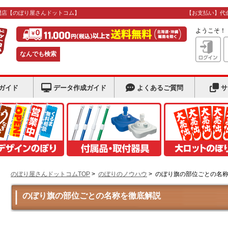
門店
【のぼり屋さんドットコム】
【お支払い】代
ようこそ
なんでも検索
ガイド
データ作成ガイド
よくあるご質問
サ
のぼり屋さんドットコムTOP
>
のぼりのノウハウ
>
のぼり旗の部位ごとの名
のぼり旗の部位ごとの名称を徹底解説