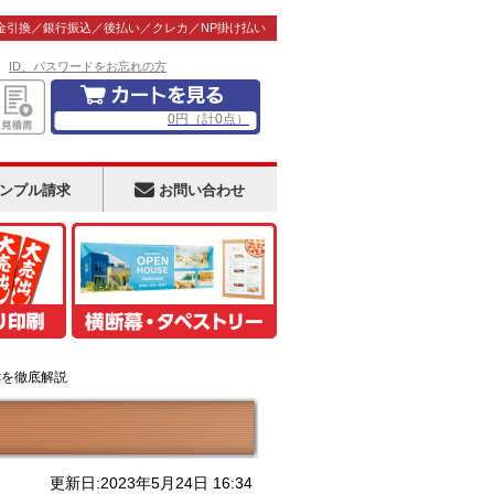
金引換／銀行振込／後払い／クレカ／NP掛け払い
！
ID、パスワードをお忘れの方
0
円
（計
0
点）
ンプル請求
お問い合わせ
称を徹底解説
更新日:2023年5月24日 16:34