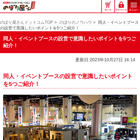
の
ぼ
り
のぼり屋さんドットコムTOP
>
のぼりのノウハウ
>
同人・イベントブース
屋
の設営で意識したいポイントを5つご紹介！
さ
ん
同人・イベントブースの設営で意識したいポイントを5つご
ド
紹介！
ッ
ト
更新日:2023年10月27日 16:14
コ
ム
同人・イベントブースの設営で意識したいポイント
を5つご紹介！