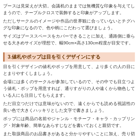
ブースは見栄えが大切。会議机のままでは無機質な印象を与えてし
まうので、テーブルクロスで装飾すると印象がアップします。
ただしサークルのイメージや作品の世界観に合っていないとチグハ
グな印象になるので、色や柄にこだわって選びましょう。
サイズはブーススペースをカバーできることに加え、通路側に垂ら
せる大きめサイズが理想で、幅90cm×高さ130cm程度が目安です。
3.値札やポップは目を引くデザインにする
目を引くデザインの値札やポップを用意して、より多くの人の目に
とまりやすくしましょう。
会場には多くのサークルが参加しているので、その中でも目立つよ
う値札・ポップを用意すれば、通りすがりの人や遠くから物色して
いる人にも注目してもらえます。
ただ目立つだけでは意味がないので、遠くからでも読める視認性の
良い色で大きくハッキリとした文字で書きましょう。
ポップには商品の名前やジャンル・モチーフ・キャラ・カップリン
グ・対象年齢、簡単なあらすじなどを書いておくと親切です。
また取扱商品のお品書きがあると分かりやすいことに加え、売り切