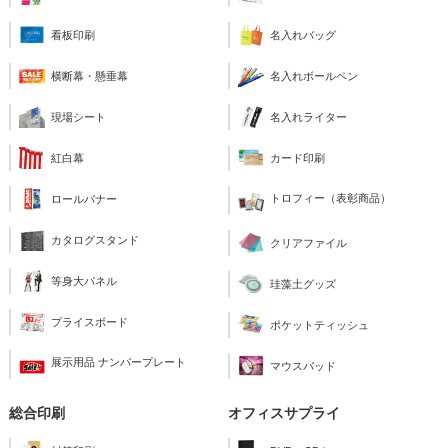
看板印刷
名入れバッグ
横断幕・懸垂幕
名入れボールペン
現場シート
名入れライター
紅白幕
カード印刷
トロフィー（表彰商品）
ロールバナー
カタログスタンド
クリアファイル
等身大パネル
珪藻土グッズ
プライスボード
ポケットティッシュ
展示用品 ナンバープレート
マウスパッド
総合印刷
オフィスサプライ