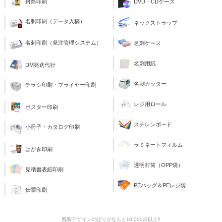
封筒印刷
DVD・CDケース
名刺印刷（データ入稿）
ネックストラップ
名刺印刷（発注管理システム）
名刺ケース
名刺用紙
DM発送代行
名刺カッター
チラシ印刷・フライヤー印刷
レジ用ロール
ポスター印刷
スチレンボード
小冊子・カタログ印刷
ラミネートフィルム
はがき印刷
透明封筒（OPP袋）
見積書表紙印刷
PEバッグ＆PEレジ袋
伝票印刷
既製デザインのぼりがなんと10,000点以上!!