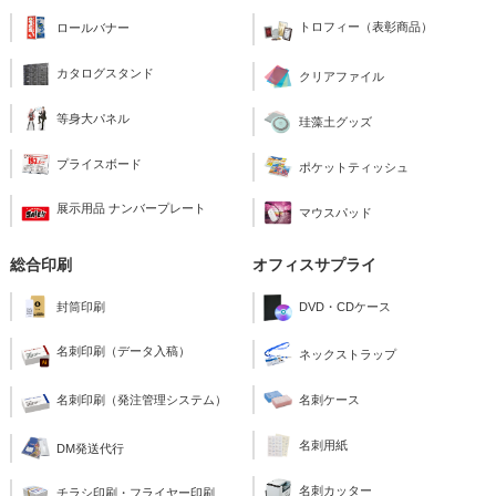
トロフィー（表彰商品）
ロールバナー
カタログスタンド
クリアファイル
等身大パネル
珪藻土グッズ
プライスボード
ポケットティッシュ
展示用品 ナンバープレート
マウスパッド
総合印刷
オフィスサプライ
封筒印刷
DVD・CDケース
名刺印刷（データ入稿）
ネックストラップ
名刺印刷（発注管理システム）
名刺ケース
名刺用紙
DM発送代行
名刺カッター
チラシ印刷・フライヤー印刷