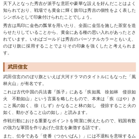
天下人となった秀吉が派手な意匠や豪華な設えを好んだことはよく
知られており、戦場でも黄金に輝く旗印は秀吉の個性をよく表した
シンボルとして印象付けられたことでしょう。
秀吉は馬印に金色の瓢箪を用いたり、全面に金箔を施した茶室を造
らせたりしていることから、黄金にある種の思い入れがあったとさ
れています。いわばゴールドは秀吉のパーソナルカラーともいえ、
のぼり旗に採用することでよりその印象を強くしたと考えられま
す。
武田信玄
武田信玄ののぼり旗といえば大河ドラマのタイトルにもなった「風
林火山」が有名です。
これは古代中国の兵法書『孫子』にある「疾如風 徐如林 侵掠如
火 不動如山」という言葉を略したもので、本来は「疾（はや）き
こと風の如く、徐（しず）かなること林の如し 侵掠すること火の
如く、動かざること山の如し」と読みます。
作戦行動における重要なポイントを簡潔に例えたもので、戦国有数
の強力な軍団を作りあげた信玄を象徴する語です。
また、伝令である「使番（つかいばん）」には不退転を意味するム