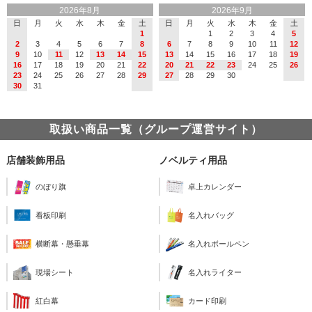
2026年8月
2026年9月
日
月
火
水
木
金
土
日
月
火
水
木
金
土
1
1
2
3
4
5
2
3
4
5
6
7
8
6
7
8
9
10
11
12
9
10
11
12
13
14
15
13
14
15
16
17
18
19
16
17
18
19
20
21
22
20
21
22
23
24
25
26
23
24
25
26
27
28
29
27
28
29
30
30
31
取扱い商品一覧（グループ運営サイト）
店舗装飾用品
ノベルティ用品
のぼり旗
卓上カレンダー
看板印刷
名入れバッグ
横断幕・懸垂幕
名入れボールペン
現場シート
名入れライター
紅白幕
カード印刷