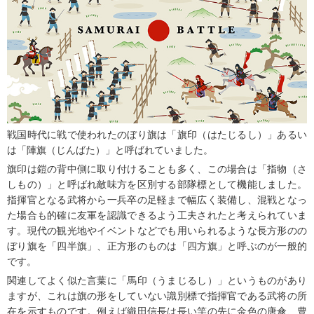
戦国時代に戦で使われたのぼり旗は「旗印（はたじるし）」あるい
は「陣旗（じんばた）」と呼ばれていました。
旗印は鎧の背中側に取り付けることも多く、この場合は「指物（さ
しもの）」と呼ばれ敵味方を区別する部隊標として機能しました。
指揮官となる武将から一兵卒の足軽まで幅広く装備し、混戦となっ
た場合も的確に友軍を認識できるよう工夫されたと考えられていま
す。現代の観光地やイベントなどでも用いられるような長方形のの
ぼり旗を「四半旗」、正方形のものは「四方旗」と呼ぶのが一般的
です。
関連してよく似た言葉に「馬印（うまじるし）」というものがあり
ますが、これは旗の形をしていない識別標で指揮官である武将の所
在を示すものです。例えば織田信長は長い竿の先に金色の唐傘、豊