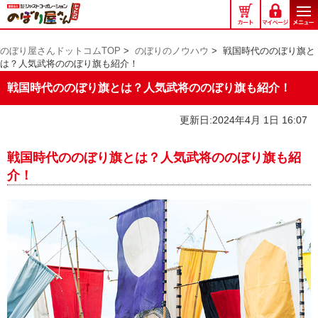
の
ぼ
り
のぼり屋さんドットコムTOP
>
のぼりのノウハウ
>
戦国時代ののぼり旗と
屋
は？人気武将ののぼり旗も紹介！
さ
ん
戦国時代ののぼり旗とは？人気武将ののぼり旗も紹介！
ド
ッ
更新日:2024年4月 1日 16:07
ト
コ
戦国時代ののぼり旗とは？人気武将ののぼり旗も紹
ム
介！