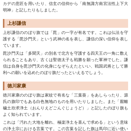
カデの意匠を用いたり、信玄の信仰から「南無諏方南宮法性上下大
明神」と記したりもしました。
上杉謙信
上杉謙信ののぼり旗では「毘」の一字が有名です。これは仏法を守
護する「毘沙門天」という武神の名を表し、謙信の深い信仰を表し
ています。
毘沙門天は「多聞天」の別名で北方を守護する四天王の一角に数え
られることもあり、古くは聖徳太子も戦勝を願った軍神でした。謙
信は自身を毘沙門天の化身になぞらえたといい、戦国武将として勝
利への願いを込めたのぼり旗だったといえるでしょう。
徳川家康
徳川家康ののぼり旗は家紋で有名な「三葉葵」をあしらったり、源
氏の旗印でもある白色無地のものを用いたりしました。また「厭離
穢土欣求浄土（おんりえどごんぐじょうど）」と記したのぼり旗も
よく知られています。
これは「汚れた大地を離れ、極楽浄土を喜んで求める」という意味
の浄土宗における言葉です。この言葉を記した旗は馬印に近い使い