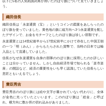
以下に5名の人気戦国武将が用いたのぼり旗について見ていきましょ
う。
織田信長
織田信長は「永楽通寶（宝）」というコインの図案をあしらったの
ぼり旗を使っていました。黄色地の旗に縦方向へ3つ永楽通寶を配し
たデザインで、お金をモチーフとしたのぼり旗は珍しい部類です。
永楽通寶とは14世紀後半から17世紀前半にかけて存在した中国王朝
の一つ「明（みん）」からもたらされた貨幣で、当時の日本では輸
入品として流通していました。
信長がなぜ永楽通寶を自身の部隊ののぼり旗に採用したのか詳しい
ことは分かっていません。しかし自由経済市場で知られる「楽市楽
座」の開設など、経済の重要性をいち早く認識していた信長らしい
意匠ともいえるでしょう。
豊臣秀吉
豊臣秀吉ののぼり旗には絵や文字が書かれていない代わりに、全体
が金色に光っていたといいます。こののぼり旗は「総金」と呼ば
れ、横方向に数か所の切れ込みがありました。