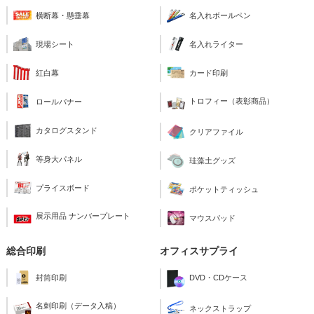
横断幕・懸垂幕
名入れボールペン
現場シート
名入れライター
紅白幕
カード印刷
トロフィー（表彰商品）
ロールバナー
カタログスタンド
クリアファイル
等身大パネル
珪藻土グッズ
プライスボード
ポケットティッシュ
展示用品 ナンバープレート
マウスパッド
総合印刷
オフィスサプライ
封筒印刷
DVD・CDケース
名刺印刷（データ入稿）
ネックストラップ