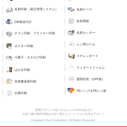
名刺印刷（発注管理システム）
名刺ケース
名刺用紙
DM発送代行
名刺カッター
チラシ印刷・フライヤー印刷
レジ用ロール
ポスター印刷
スチレンボード
小冊子・カタログ印刷
ラミネートフィルム
はがき印刷
透明封筒（OPP袋）
見積書表紙印刷
PEバッグ＆PEレジ袋
伝票印刷
既製デザインのぼりがなんと10,000点以上!!
のぼり旗の制作印刷はのぼり屋さんドットコムにお任せ下さい！
Copyright ©Just Corporation. All Rights Reserved.