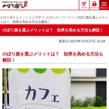
の
ぼ
り
のぼり屋さんドットコムTOP
>
のぼりのノウハウ
>
のぼり旗を選ぶメリッ
屋
トは？ 効果を高める方法も解説！
さ
ん
のぼり旗を選ぶメリットは？ 効果を高める方法も解説！
ド
ッ
更新日:2023年10月27日 15:58
ト
コ
のぼり旗を選ぶメリットは？ 効果を高める方法も
ム
解説！